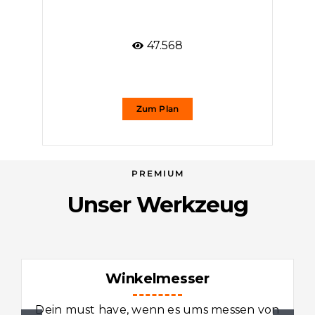
Frä
47.568
Zum Plan
PREMIUM
Unser Werkzeug
Winkelmesser
Dein must have, wenn es ums messen von