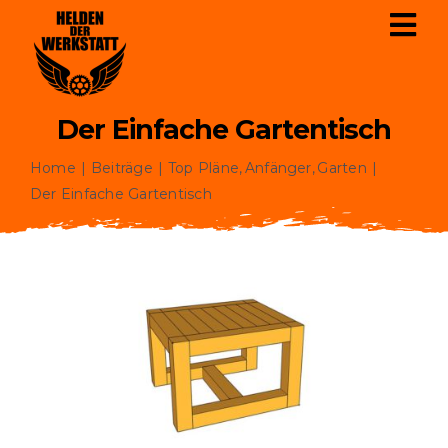
Zum
Tog
Inhalt
Nav
springen
Der Einfache Gartentisch
Startseite
Home
Beiträge
Top Pläne
Anfänger
Garten
Pläne
Der Einfache Gartentisch
Werkzeuge
Über Uns
Philosophie
Karriere