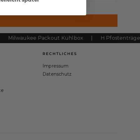
Werkzeug
lwaukee Packout Kühlbox
|
H Pfostenträger
|
RECHTLICHES
Impressum
Datenschutz
ce