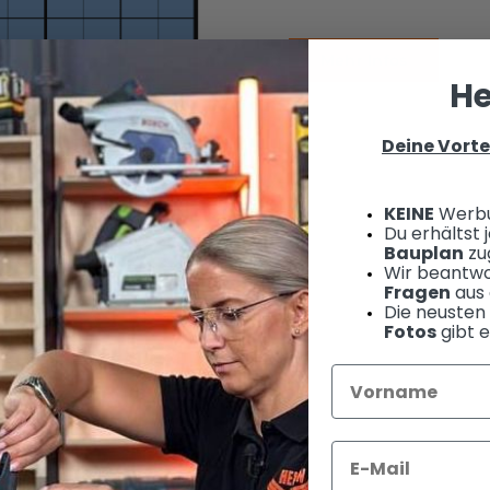
Mehr Infos
He
Deine Vorte
KEINE
Werb
Du erhältst
Bauplan
zug
Wir beantwo
Fragen
aus 
Die neusten
Fotos
gibt e