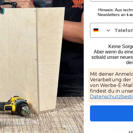
Hinweis: Aus tech
Newsletters an
t-o
Keine Sorge,
Aber wenn du eine
sobald unser neuest
e:
de
Mit deiner Anmeld
Verarbeitung der
von Werbe-E-Mails
gsbox
ENT Holzbohrer-Set
Milwauk
findest du in uns
arz
1-13 mm
2 Sc
Datenschutzbes
rdnung zu
Die besten Holzbohrer für
Dein Must
en
deine Projekte
um Sta
V