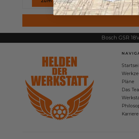
Zum Werkzeug
Zum Wer
Bosch GSR 18V-60 F
NAVIG
Startse
Werkze
Pläne
Das Te
Werksta
Philoso
Karriere