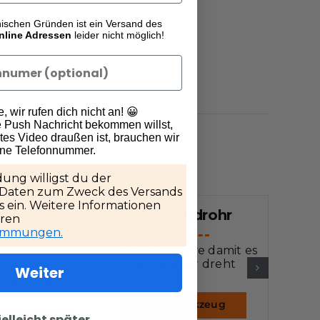
nischen Gründen ist ein Versand des
nline Adressen
leider nicht möglich!
 wir rufen dich nicht an! 😀
 Push Nachricht bekommen willst,
es Video draußen ist, brauchen wir
ine Telefonnummer.
ung willigst du der
 Daten zum Zweck des Versands
 ein. Weitere Informationen
ee Packout
Alu Rundrohr
Ru
eren
hubladen
timmungen.
Dein must-have damit es
Pe
sich sauber dreht
-have wenn es
Weiter
uraum geht
Zum Werkzeug
ielleicht später