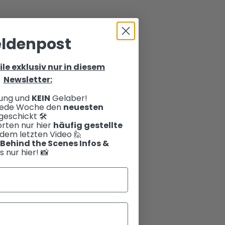
ldenpost
ile exklusiv nur in diesem
Newsletter:
ung und
KEIN
Gelaber!
 jede Woche den
neuesten
eschickt 🛠️
rten nur hier
häufig gestellte
dem letzten Video 🙋
Behind the Scenes Infos &
s nur hier! 📸