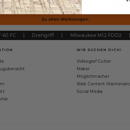
kzeug
Zum Werkzeug
Zum 
Zu allen Werkzeugen
C
|
Drehgriff
|
Milwaukee M12 FDD2
|
Mi
ATION
WIR SUCHEN DICH!
ite
Videograf Cutter
ugübersicht
Maker
Möglichmacher
am
Web Content Maintenan
tt
Social Media
phie