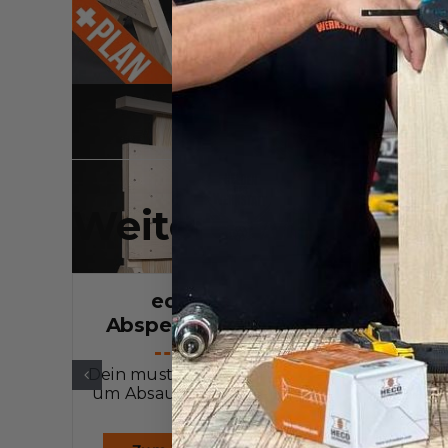
Weitere Werkzeug
edaltec
Ordnun
Absperrschieber
schw
Dein must-have wenn es
Perfekt um O
um Absaugungen geht
halt