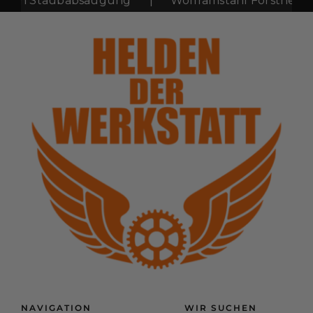
lon Staubabsaugung
|
Wolframstahl Forstnerbo
NAVIGATION
WIR SUCHEN