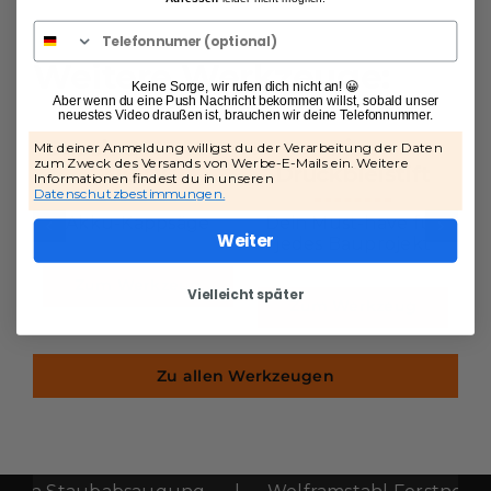
Weitere Werkzeuge:
Keine Sorge, wir rufen dich nicht an! 😀
Aber wenn du eine Push Nachricht bekommen willst, sobald unser
neuestes Video draußen ist, brauchen wir deine Telefonnummer.
Bosch GCM 18V-
Pica
Mit deiner Anmeldung willigst du der Verarbeitung der Daten
zum Zweck des Versands von Werbe-E-Mails ein. Weitere
216 DC
Druckbleistift
Informationen findest du in unseren
Datenschutzbestimmungen.
Akku-Kappsäge
Dein Must-have für
Weiter
jedes Bauprojekt
Zum Werkzeug
Vielleicht später
Zum Werkzeug
Zu allen Werkzeugen