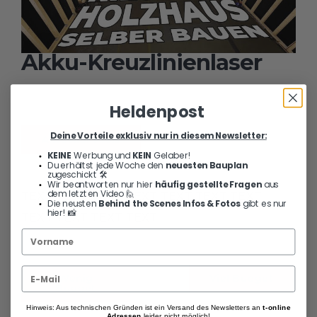
Akku-Kreuzlinienlaser
Bosch GLL 3-80 CG
Heldenpost
Deine Vorteile exklusiv nur in diesem Newsletter:
Aktueller Preis
KEINE
Werbung und
KEIN
Gelaber!
Du erhältst jede Woche den
neuesten Bauplan
zugeschickt 🛠️
Wir beantworten nur hier
häufig gestellte Fragen
aus
dem letzten Video 🙋
TEXT TEXT TEXT TEXT TEXT TEXT TEXT
Die neusten
Behind the Scenes Infos & Fotos
gibt es nur
hier! 📸
TEXT TEXT TEXT TEXT
Wenig
Viel Budget
Budget
Hinweis: Aus technischen Gründen ist ein Versand des Newsletters an
t-online
Adressen
leider nicht möglich!