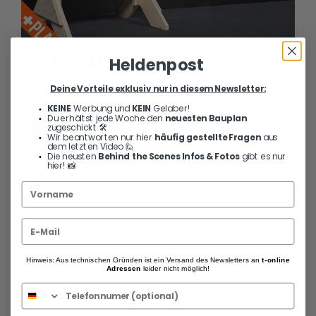
JOKARI Abisolierzange
Heldenpost
Deine Vorteile exklusiv nur in diesem Newsletter:
JOKARI Abisolierzange Super 4 plus, Schwarz
KEINE
Werbung und
KEIN
Gelaber!
Du erhältst jede Woche den
neuesten Bauplan
zugeschickt 🛠️
Wir beantworten nur hier
häufig gestellte Fragen
aus
Aktueller Preis
dem letzten Video 🙋
Die neusten
Behind the Scenes Infos & Fotos
gibt es nur
hier! 📸
Mehr Infos
Hinweis: Aus technischen Gründen ist ein Versand des Newsletters an
t-online
Adressen
leider nicht möglich!
Weitere Werkzeuge: