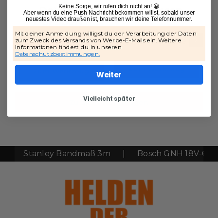
Keine Sorge, wir rufen dich nicht an! 😀
DeWALT
Sitzkissen
Aber wenn du eine Push Nachricht bekommen willst, sobald unser
neuestes Video draußen ist, brauchen wir deine Telefonnummer.
DCP580NT
S
Dein Must-have für
Mit deiner Anmeldung willigst du der Verarbeitung der Daten
jede Sitzfläche
zum Zweck des Versands von Werbe-E-Mails ein. Weitere
Akku-Hobel
Informationen findest du in unseren
Datenschutzbestimmungen.
Zum Werkzeug
Zum Werkzeug
S
Weiter
Vielleicht später
Zu allen Werkzeugen
|
Stanley Bandmaß 3m
|
Bosch GNH 18V-64
|