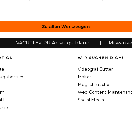
Zu allen Werkzeugen
VACUFLEX PU Absaugschlauch
|
Milwaukee M
ATION
WIR SUCHEN DICH!
ite
Videograf Cutter
ugübersicht
Maker
Möglichmacher
am
Web Content Maintenan
tt
Social Media
phie