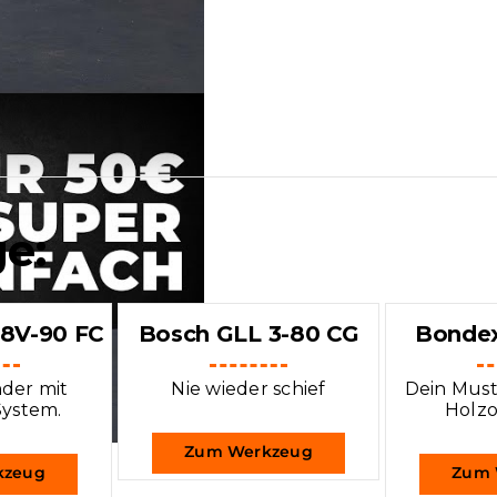
e:
18V-90 FC
Bosch GLL 3-80 CG
Bondex
nder mit
Nie wieder schief
Dein Must
System.
Holzo
Zum Werkzeug
kzeug
Zum 