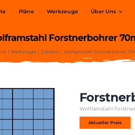
ite
Pläne
Werkzeuge
Über Uns
lframstahl Forstnerbohrer 7
me
Werkzeuge
Zubehör
Wolframstahl Forstnerbohrer 
Forstner
Wolframstahl Forstn
Aktueller Preis