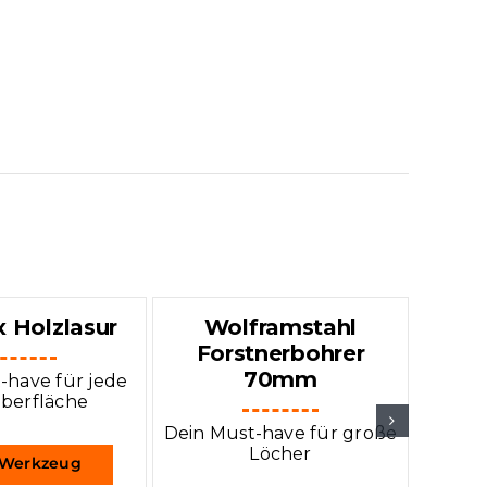
 Holzlasur
Wolframstahl
Ha
Forstnerbohrer
70mm
-have für jede
Dein M
berfläche
in der 
Dein Must-have für große
Löcher
Werkzeug