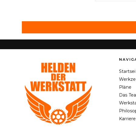
NAVIG
Startse
Werkze
Pläne
Das Te
Werksta
Philoso
Karriere