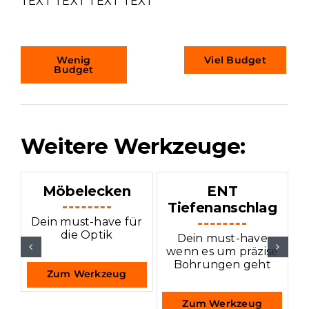
TEXT TEXT TEXT TEXT
Wenig
Viel Budget
Budget
Weitere Werkzeuge:
Möbelecken
ENT
Tiefenanschlag
Dein must-have für
die Optik
Dein must-have
wenn es um präzise
Bohrungen geht
K
Zum Werkzeug
Zum Werkzeug