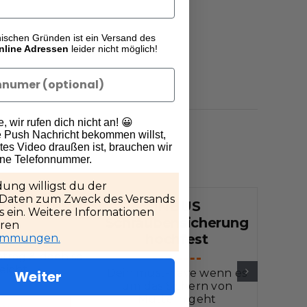
nischen Gründen ist ein Versand des
nline Adressen
leider nicht möglich!
 wir rufen dich nicht an! 😀
 Push Nachricht bekommen willst,
es Video draußen ist, brauchen wir
ine Telefonnummer.
ung willigst du der
 Daten zum Zweck des Versands
SXE 150-5.0
INBUS
Bos
 ein. Weitere Informationen
BL
Schraubensicherung
eren
hochfest
timmungen.
Ak
ntrag & doch so
leicht
Dein must-have wenn es
Weiter
um das Sichern von
Muttern geht