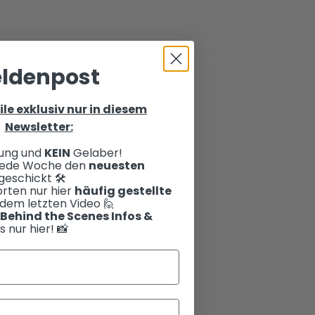
ldenpost
ile exklusiv nur in diesem
Newsletter:
ung und
KEIN
Gelaber!
 jede Woche den
neuesten
eschickt 🛠️
rten nur hier
häufig gestellte
dem letzten Video 🙋
Behind the Scenes Infos &
s nur hier! 📸