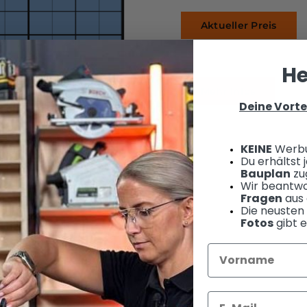
Aktueller Preis
He
Mehr Infos
Deine Vorte
KEINE
Werb
Du erhältst
Bauplan
zug
Wir beantwo
Fragen
aus 
Die neusten
Fotos
gibt e