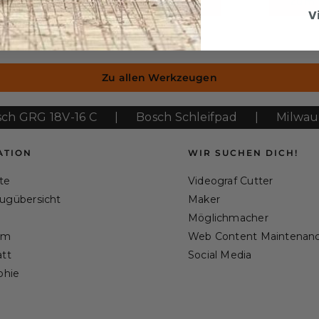
Zum Werkzeug
Zum 
V
Zu allen Werkzeugen
G 18V-16 C
|
Bosch Schleifpad
|
Milwaukee M
ATION
WIR SUCHEN DICH!
ite
Videograf Cutter
ugübersicht
Maker
Möglichmacher
am
Web Content Maintenan
tt
Social Media
phie