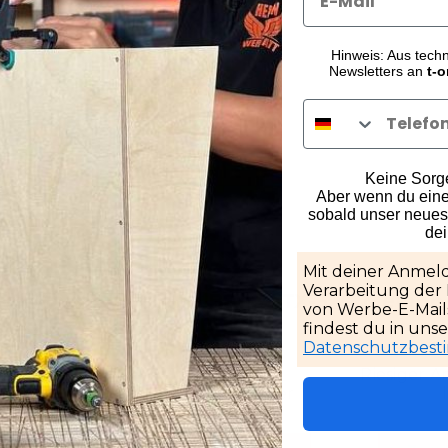
Hinweis: Aus tech
Newsletters an
t-o
Keine Sorge,
Aber wenn du eine
e:
sobald unser neuest
de
Mit deiner Anmeld
Verarbeitung der
werMaxx
Metabo BS 18 LTX-3
Metabo 
von Werbe-E-Mails
BL Q
BL Q
findest du in uns
Datenschutzbes
andlich
130Nm Akku
Riesiger A
Schlagschrauber
kzeug