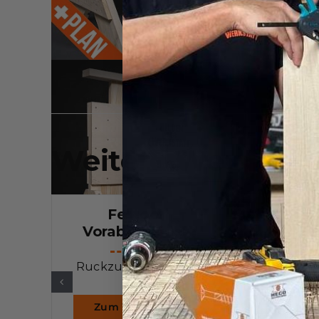
Weitere Werkzeug
Festool
Metabo Po
Vorabscheider
BS 12 
Ruckzuck Staubfrei
Präzise & h
Zum Werkzeug
Zum Wer