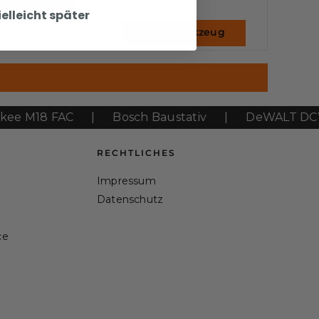
Werkzeug
ielleicht später
Zum Werkzeug
18 FAC
|
Bosch Baustativ
|
DeWALT DCW604
RECHTLICHES
Impressum
Datenschutz
ce