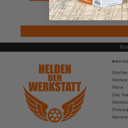
Bosch GR
NAVIG
Startse
Werkze
Pläne
Das Te
Werksta
Philoso
Karriere