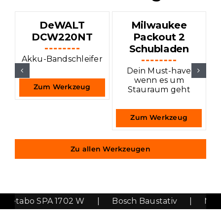
DeWALT
Milwaukee
DCW220NT
Packout 2
Schubladen
Akku-Bandschleifer
w
Dein Must-have
wenn es um
Zum Werkzeug
Stauraum geht
Zum Werkzeug
Zu allen Werkzeugen
etabo SPA 1702 W
|
Bosch Baustativ
|
Milwa