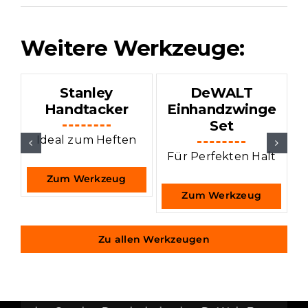
Weitere Werkzeuge:
Stanley
DeWALT
Handtacker
Einhandzwinge
Set
Ideal zum Heften
w
Für Perfekten Halt
Zum Werkzeug
Zum Werkzeug
Zu allen Werkzeugen