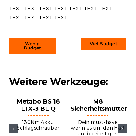
TEXT TEXT TEXT TEXT TEXT TEXT TEXT
TEXT TEXT TEXT TEXT
Wenig
Viel Budget
Budget
Weitere Werkzeuge:
Metabo BS 18
M8
B
LTX-3 BL Q
Sicherheitsmutter
130Nm Akku
Dein must-have
Schlagschrauber
wenn es um den Halt
an der richtigen