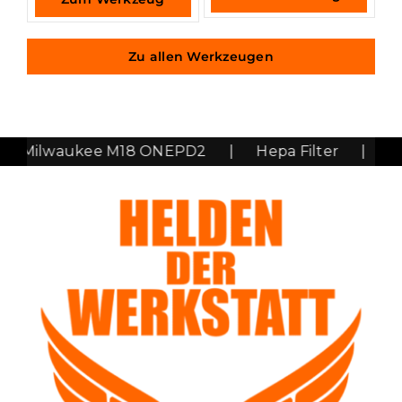
Zu allen Werkzeugen
Milwaukee M18 ONEPD2
|
Hepa Filter
|
Fors