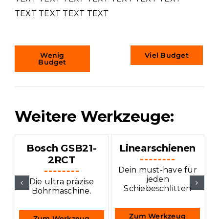
TEXT TEXT TEXT TEXT
Wenig
Viel Budget
Budget
Weitere Werkzeuge:
Bosch GSB21-
Linearschienen
2RCT
Dein must-have für
P
jeden
j
Die ultra präzise
Schiebeschlitten
Bohrmaschine.
Zum Werkzeug
Zum Werkzeug