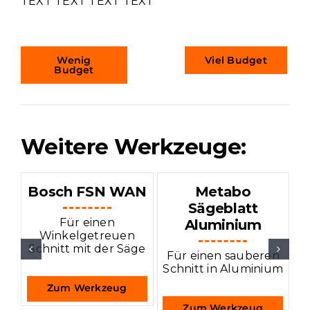
TEXT TEXT TEXT TEXT
Wenig
Viel Budget
Budget
Weitere Werkzeuge:
Bosch FSN WAN
Metabo
B
Sägeblatt
Für einen
Aluminium
Winkelgetreuen
In
Schnitt mit der Säge
Für einen sauberen
Schnitt in Aluminium
Zum Werkzeug
Zum Werkzeug