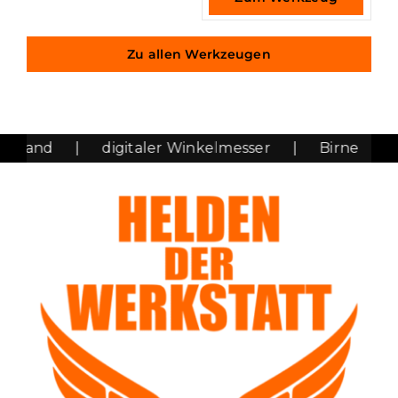
Zu allen Werkzeugen
band
|
digitaler Winkelmesser
|
Birne
|
S