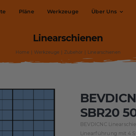
ite
Pläne
Werkzeuge
Über Uns
Linearschienen
Home
Werkzeuge
Zubehör
Linearschienen
BEVDICNC
SBR20 
BEVDICNC Linearschi
Linearführung mit 4 