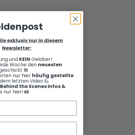
ldenpost
ile exklusiv nur in diesem
Newsletter:
ung und
KEIN
Gelaber!
 jede Woche den
neuesten
eschickt 🛠️
rten nur hier
häufig gestellte
dem letzten Video 🙋
Behind the Scenes Infos &
s nur hier! 📸