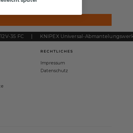
ielleicht später
5 FC
|
KNIPEX Universal-Abmantelungswerkzeug
RECHTLICHES
Impressum
Datenschutz
ce