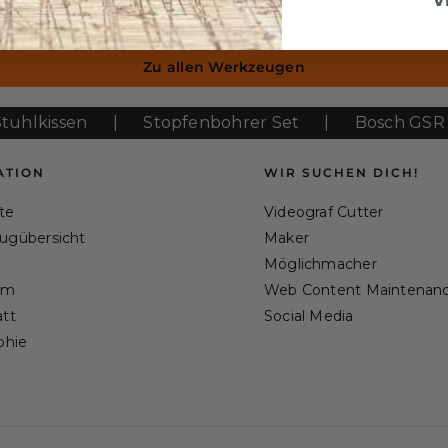
V
kzeug
Zu allen Werkzeugen
issen
|
Stopfenbohrer Set
|
Bosch GSR 12V-3
ATION
WIR SUCHEN DICH!
ite
Videograf Cutter
ugübersicht
Maker
Möglichmacher
am
Web Content Maintenan
tt
Social Media
phie