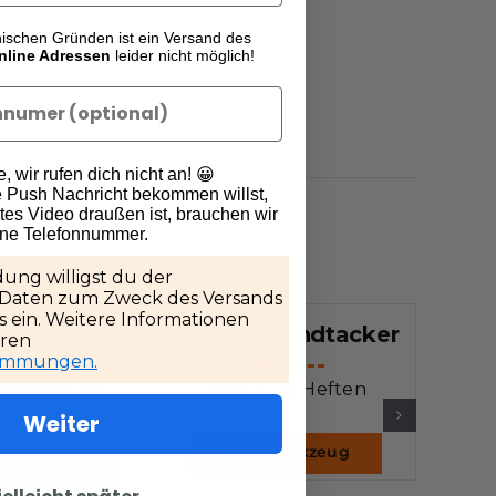
nischen Gründen ist ein Versand des
nline Adressen
leider nicht möglich!
 wir rufen dich nicht an! 😀
 Push Nachricht bekommen willst,
es Video draußen ist, brauchen wir
ine Telefonnummer.
ung willigst du der
 Daten zum Zweck des Versands
 ein. Weitere Informationen
R 18V-90 FC
Stanley Handtacker
Mi
eren
timmungen.
rounder mit
Ideal zum Heften
lick System.
Akku-
Weiter
W
Zum Werkzeug
Werkzeug