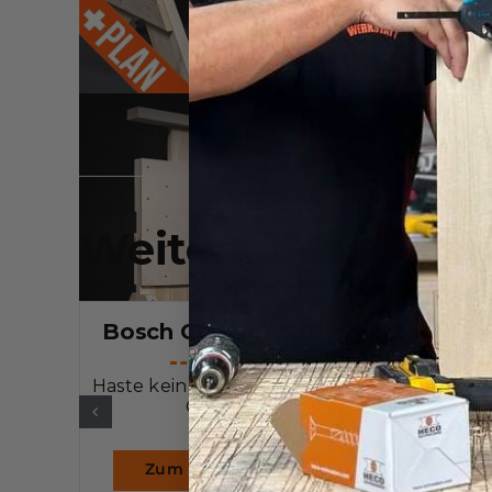
Weitere Werkzeug
Bosch GOP 18V-28
Festool TS
Plu
Haste kein GOP, hast kein
GOP.
Perfekte Schni
und Weic
Zum Werkzeug