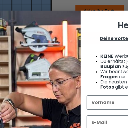
Aktueller Preis
He
Deine Vorte
Mehr Infos
KEINE
Werb
Du erhältst
Bauplan
zug
Wir beantwo
Fragen
aus 
Die neusten
Fotos
gibt e