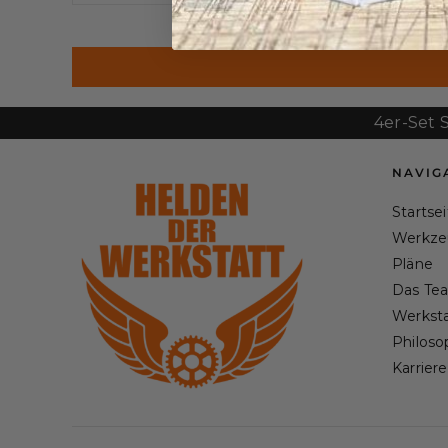
Zum Wer
4er-Set Stuhlk
NAVIG
Startse
Werkze
Pläne
Das Te
Werksta
Philoso
Karriere