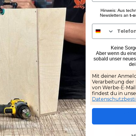
Hinweis: Aus tech
Newsletters an
t-o
Keine Sorge,
Aber wenn du eine
sobald unser neuest
e:
de
Mit deiner Anmeld
Verarbeitung der
von Werbe-E-Mails
 60 KEBQ-
Bosch GSR 12V-35 FC
Bosch GS
findest du in uns
s
Datenschutzbes
12V Akku-Schrauber mit
Der All
dem FlexiClick System.
FlexiC
tte in Hart
hholz
Zum Werkzeug
Zum 