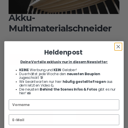
Akku-
Multimaterialschneider
DeWALT DCS438N
Heldenpost
Aktueller Preis
Deine Vorteile exklusiv nur in diesem Newsletter:
KEINE
Werbung und
KEIN
Gelaber!
Du erhältst jede Woche den
neuesten Bauplan
zugeschickt 🛠️
Wir beantworten nur hier
häufig gestellte Fragen
aus
TEXT TEXT TEXT TEXT TEXT TEXT TEXT
dem letzten Video 🙋
Die neusten
Behind the Scenes Infos & Fotos
gibt es nur
TEXT TEXT TEXT TEXT
hier! 📸
Wenig
Viel Budget
Budget