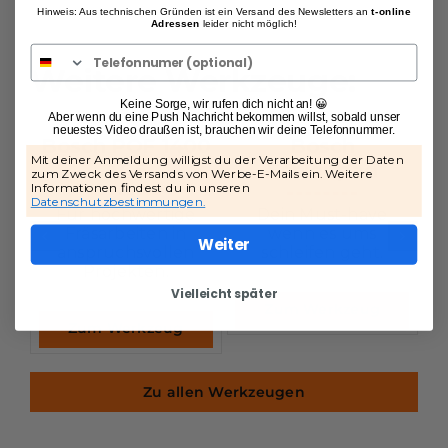
Hinweis: Aus technischen Gründen ist ein Versand des Newsletters an
t-online
Adressen
leider nicht möglich!
Weitere Werkzeuge:
Keine Sorge, wir rufen dich nicht an! 😀
Aber wenn du eine Push Nachricht bekommen willst, sobald unser
neuestes Video draußen ist, brauchen wir deine Telefonnummer.
Bosch POF 1400
Bosch
Mit deiner Anmeldung willigst du der Verarbeitung der Daten
ACE
Schleifpad
zum Zweck des Versands von Werbe-E-Mails ein. Weitere
Informationen findest du in unseren
Datenschutzbestimmungen.
Für hochwertige
Dein Must-have
K
Fräsarbeiten in
wenn es ums
Weiter
anspruchsvollen
schleifen geht.
Projekten.
Vielleicht später
Zum Werkzeug
Zum Werkzeug
Zu allen Werkzeugen