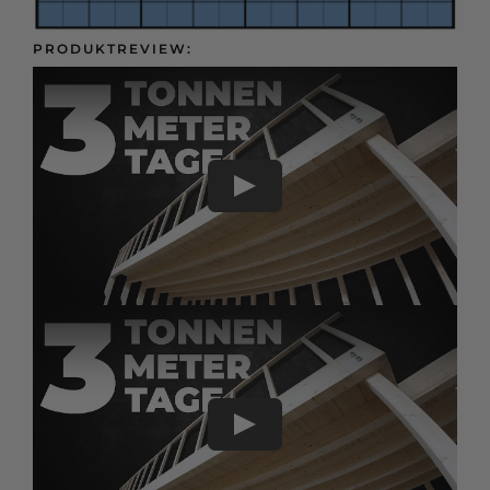
Presse &
Kontakt
PRODUKTREVIEW: