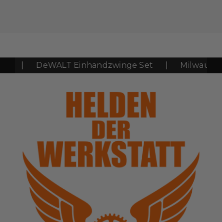
|
DeWALT Einhandzwinge Set
|
Milwaukee M