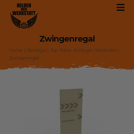
Zum
Tog
Inhalt
Nav
springen
Zwingenregal
Startseite
Home
Beiträge
Top Pläne
Anfänger
Werkstatt
Pläne
Zwingenregal
Werkzeuge
Über Uns
Philosophie
Karriere