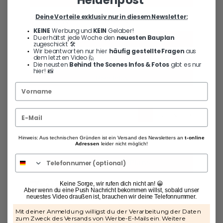
Deine Vorteile exklusiv nur in diesem Newsletter:
DeWALT DCD800NT
KEINE
Werbung und
KEIN
Gelaber!
Du erhältst jede Woche den
neuesten Bauplan
Mehr Infos
zugeschickt 🛠️
Wir beantworten nur hier
häufig gestellte Fragen
aus
dem letzten Video 🙋
Pica Druckbleistift
Die neusten
Behind the Scenes Infos & Fotos
gibt es nur
hier! 📸
Mehr Infos
1
2
Vor
Hinweis: Aus technischen Gründen ist ein Versand des Newsletters an
t-online
Adressen
leider nicht möglich!
Download des Plans
Zwingenregal
Keine Sorge, wir rufen dich nicht an! 😀
Aber wenn du eine Push Nachricht bekommen willst, sobald unser
neuestes Video draußen ist, brauchen wir deine Telefonnummer.
Mit deiner Anmeldung willigst du der Verarbeitung der Daten
Hallo an alle Helden da draußen,
zum Zweck des Versands von Werbe-E-Mails ein. Weitere