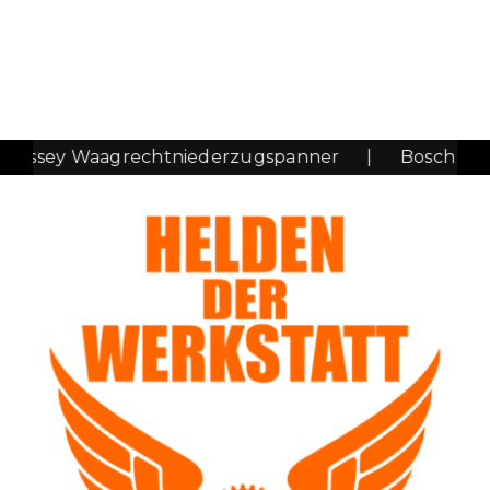
ey Waagrechtniederzugspanner
|
Bosch GOF 125