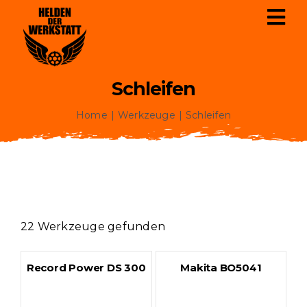
Zum
Tog
Inhalt
Nav
springen
Schleifen
Startseite
Home
Werkzeuge
Schleifen
Pläne
Werkzeuge
Über Uns
22 Werkzeuge gefunden
Philosophie
Record Power DS 300
Makita BO5041
Karriere